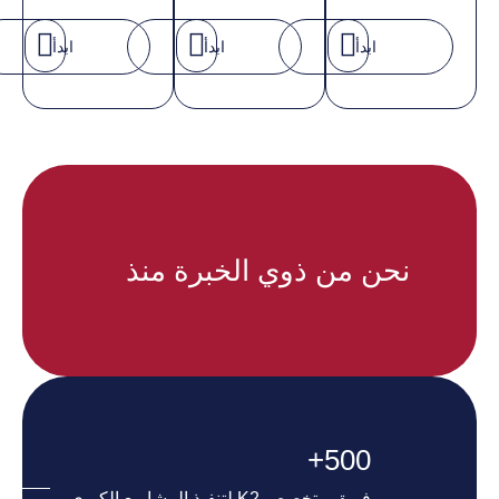
ابدأ
ابدأ
ابدأ
نحن من ذوي الخبرة منذ
+
500
فريق متخصص K2 لتنفيذ المشاريع الكبرى