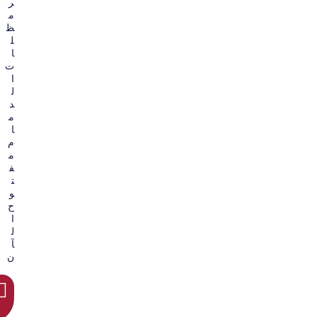
ر
م
ظ
ل
ا
ت
ا
ل
د
م
ا
م
م
ف
ت
و
ح
ا
ل
آ
ن