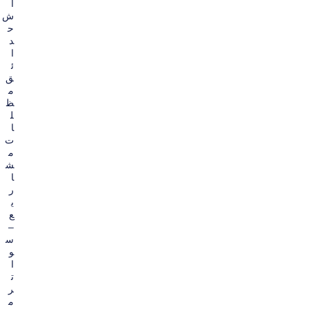
ا
ش
ح
د
ا
ئ
ق
م
ظ
ل
ا
ت
م
ش
ا
ر
ي
ع
–
س
و
ا
ت
ر
م