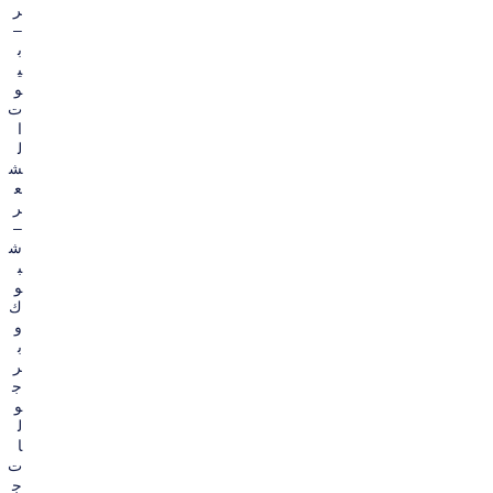
ر
–
ب
ي
و
ت
ا
ل
ش
ع
ر
–
ش
ب
و
ك
و
ب
ر
ج
و
ل
ا
ت
ج