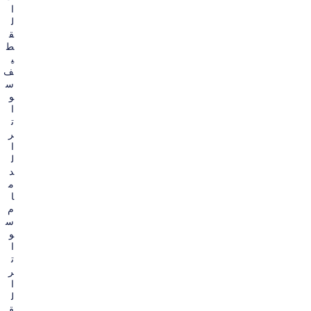
ا
ل
ق
ط
ي
ف
س
و
ا
ت
ر
ا
ل
د
م
ا
م
س
و
ا
ت
ر
ا
ل
ق