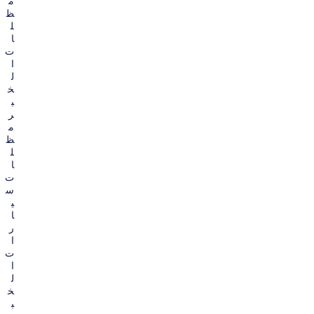
م
ظ
ل
ا
ت
ا
ل
خ
ب
ر
م
ظ
ل
ا
ت
س
ي
ا
ر
ا
ت
ا
ل
خ
ب