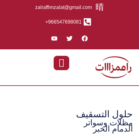
zalraffimzalat@gmail.com
966547698081+
حلول التسقيف
مظلات وسواتر
الدمام الخبر