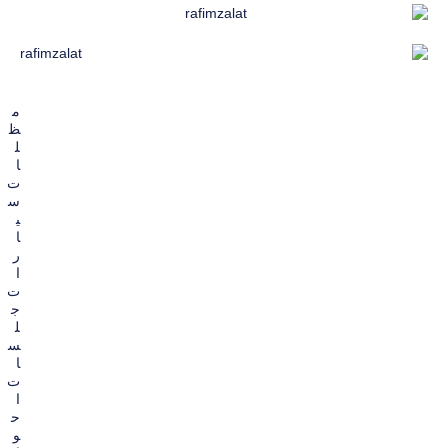
م
ظ
ل
ا
ت
س
ي
ا
ر
ا
ت
ج
ل
س
ا
ت
ا
ح
و