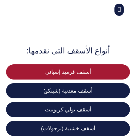
966547698081+
احصل على عرض مجاني
أنواع الأسقف التي نقدمها:
أسقف قرميد إسباني
أسقف معدنية (شينكو)
أسقف بولي كربونيت
أسقف خشبية (برجولات)