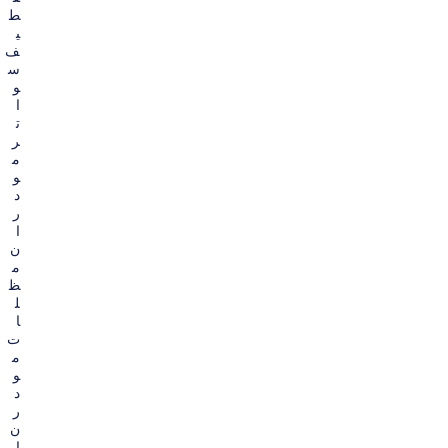
ط
ي
ف
س
و
ا
ت
ر
م
و
د
ر
ا
ن
م
ظ
ل
ا
ت
م
و
د
ر
ن
ا