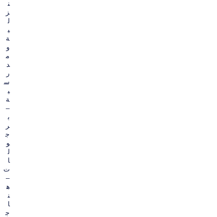
ن
ز
ل
ي
ة
و
م
د
ر
س
ي
ة
–
ب
ر
ج
و
ل
ا
ت
–
ه
ن
ا
ج