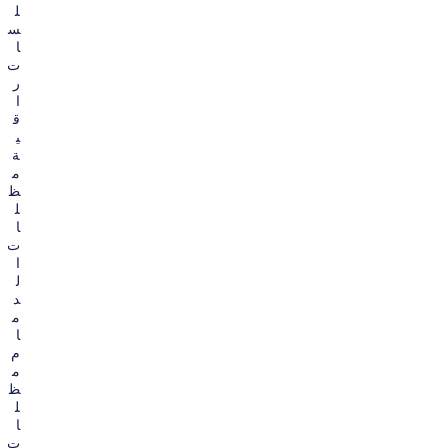
ل
س
ا
ت
ر
ا
ق
ي
ة
م
ظ
ل
ا
ت
ا
ل
د
م
ا
م
م
ظ
ل
ا
ت