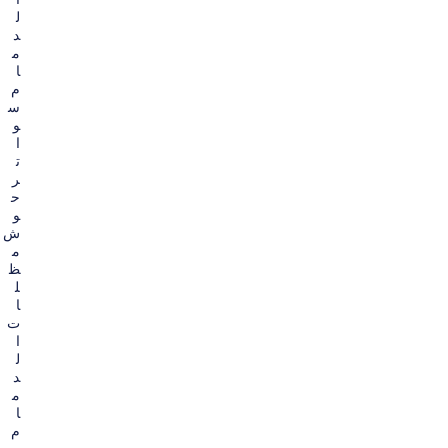
ل
د
م
ا
م
س
و
ا
ت
ر
ح
و
ش
م
ظ
ل
ا
ت
ا
ل
د
م
ا
م