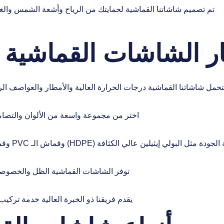
تم تصميم شاشاتنا القماشية لحمايتك من الرياح وأشعة الشمس والغب
تار الشاشات القماشي
تحمل شاشاتنا القماشية درجات الحرارة العالية والأمطار والعواصف الرمل
اختر من مجموعة واسعة من الألوان والتصامي
ن عالي الكثافة (HDPE) وقماش الـ PVC وقماش التربولين لضمان عمر طويل وسهولة في الصيانة.
توفر الشاشات القماشية الظل والخصوصية 
يقدم فريقنا ذو الخبرة العالية خدمة تركي