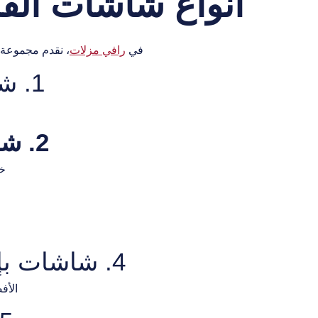
أنواع شاشات الق
في
رافي مزلات
، نقدم مجموعة 
1. شاشات القماش الخارجية
2. شاشات القماش المتحركة
خي
4. شاشات بإطار من الزنك والمعادن
الأف