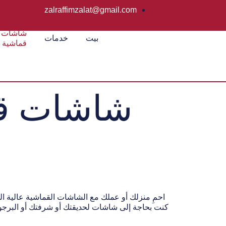
zalraffimzalat@gmail.com
شاشات
بيت
خدمات
قماشية
شاشات قما
احمِ منزلك أو عملك مع الشاشات القماشية عالية ا
كنت بحاجة إلى شاشات لحديقتك أو شرفتك أو البرجولا