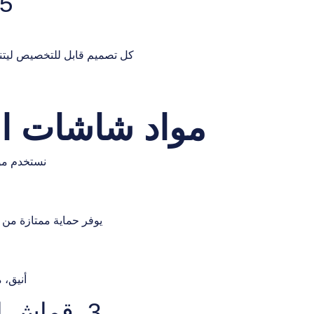
5. شاشات القماش للفنا
كل تصميم قابل للتخصيص ليتناس
مواد شاشات ال
نستخدم موا
يوفر حماية ممتازة من ا
أنيق، 
3. قماش التربولين (TARPAULIN)