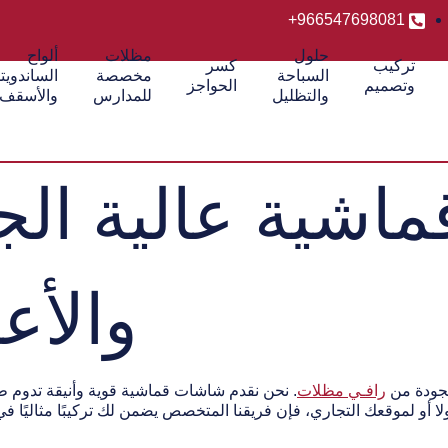
966547698081+
حلول
مظلات
ألواح
تركيب
كسر
السباحة
مخصصة
الساندوي
وتصميم
الحواجز
والتظليل
للمدارس
والأسقف
شية عالية الجو
والأع
لجودة من
رافـي مظلات
. نحن نقدم شاشات قماشية قوية وأنيقة تدوم طو
 أو لموقعك التجاري، فإن فريقنا المتخصص يضمن لك تركيبًا مثاليًا 