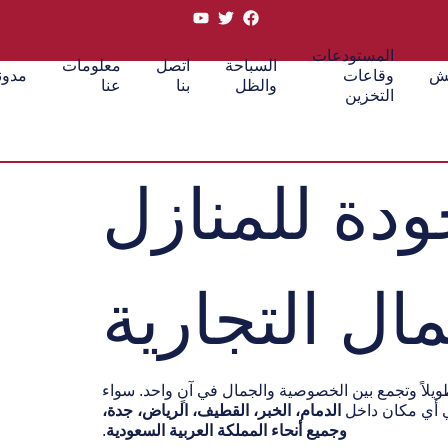
المستودعات
السباحة
اتصل
معلومات
تش
وقاعات
مدون
والظل
بنا
عنا
التخزين
دة للمنازل
مال التجارية
يلاً وتجمع بين الخصوصية والجمال في آنٍ واحد. سواء
في أي مكان داخل
الدمام، الخبر، القطيف، الرياض، جدة،
وجميع أنحاء المملكة العربية السعودية
.