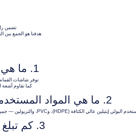
تضمن راف
هدفنا هو الجمع بين ال
1. ما هي فوائد شاشات القماش؟
توفر شاشات القماش 
كما تقاوم أشعة 
2. ما هي المواد المستخدمة في شاشات القماش؟
م البولي إيثيلين عالي الكثافة (HDPE)، وPVC، والتربولين — جميعها مواد قوية، مقاومة للعوامل الجوية، وسهلة الصيانة.
3. كم تبلغ تكلفة شاشات القماش؟